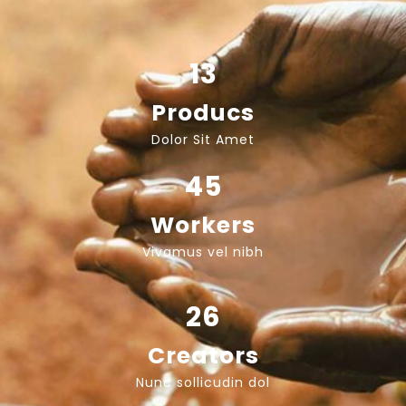
13
Producs
Dolor Sit Amet
45
Workers
Vivamus vel nibh
26
Creators
Nunc sollicudin dol