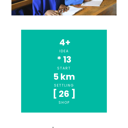
4
+
IDEA
* 
13
START
5
 km
SETTLING
[ 
26
 ]
SHOP