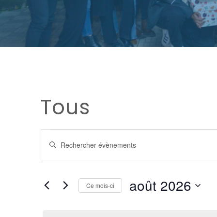
Tous
RECHERCHE
Saisir
mot-
ET
clé.
août 2026
Rechercher
Ce mois-ci
NAVIGATION
Évènements
Sélectionnez
par
une