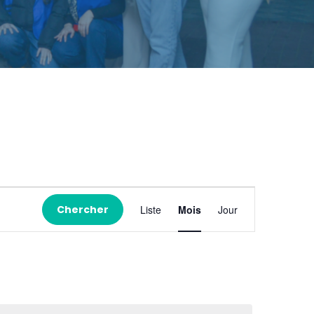
Navigation
Chercher
Liste
Mois
Jour
de
vues
Évènement