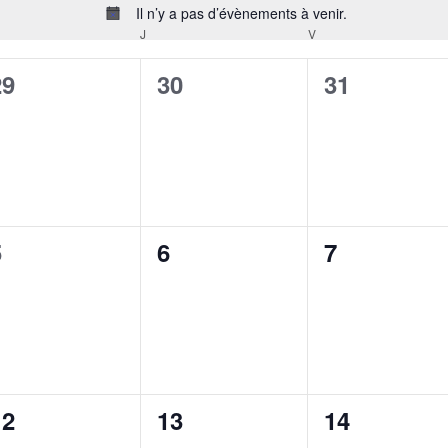
Il n’y a pas d’évènements à venir.
Notice
J
V
0
0
0
29
30
31
évènement,
évènement,
évènement
0
0
0
5
6
7
évènement,
évènement,
évènement
0
0
0
12
13
14